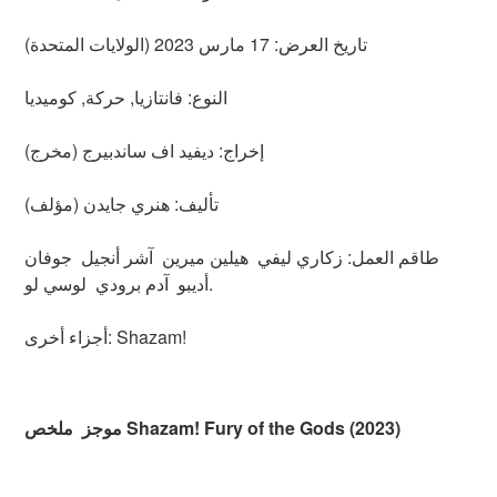
تاريخ العرض: 17 مارس 2023 (الولايات المتحدة)
النوع: فانتازيا, حركة, كوميديا
ﺇﺧﺮاﺝ: ديفيد اف ساندبيرج (مخرج)
ﺗﺄﻟﻴﻒ: هنري جايدن (مؤلف)
طاقم العمل: زكاري ليفي هيلين ميرين آشر أنجيل جوفان
أديبو آدم برودي لوسي لو.
أجزاء أخرى: Shazam!
موجز ملخص Shazam! Fury of the Gods (2023)